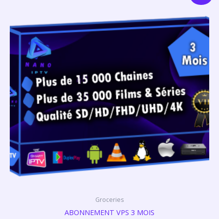
prix
prix
initial
actuel
était :
est :
€35.00.
€18.00.
Groceries
ABONNEMENT VPS 3 MOIS