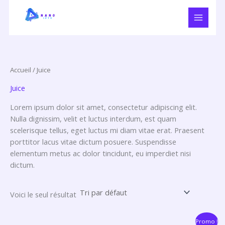
Aller
R
1
2
6
au
e
p
p
p
contenu
c
r
r
r
h
o
o
o
e
d
d
d
Accueil
/ Juice
r
u
u
u
Juice
c
i
i
i
Lorem ipsum dolor sit amet, consectetur adipiscing elit.
h
t
t
t
Nulla dignissim, velit et luctus interdum, est quam
e
s
s
scelerisque tellus, eget luctus mi diam vitae erat. Praesent
porttitor lacus vitae dictum posuere. Suspendisse
elementum metus ac dolor tincidunt, eu imperdiet nisi
dictum.
Voici le seul résultat
Le
Le
Promo !