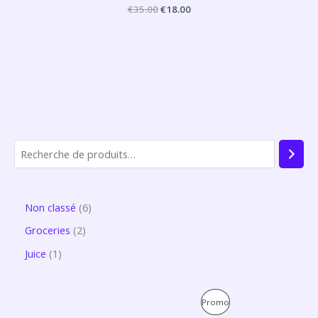
€
35.00
€
18.00
Non classé
6
Groceries
2
Juice
1
L
L
P
Promo
e
e